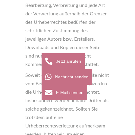
Bearbeitung, Verbreitung und jede Art
der Verwertung außerhalb der Grenzen
des Urheberrechtes bedürfen der
schriftlichen Zustimmung des
jeweiligen Autors bzw. Erstellers.
Downloads und Kopien dieser Seite
sind nur für den privaten, nicht
Jetzt anrufen
kommerziellen Gebrauch gestattet.
Soweit die Inhalte auf dieser Seite nicht
Nachricht senden
vom Betreiber erstellt wurden, werden
die Urheberrechte Dritter beachtet.
E-Mail senden
Insbesondere werden Inhalte Dritter als
solche gekennzeichnet. Sollten Sie
trotzdem auf eine
Urheberrechtsverletzung aufmerksam
werden, bitten wir um einen