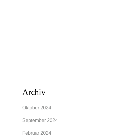
clevere Marketingstrategien über Social
Media sind allgegenwärtig. Schicke
Kleidung ist heutzutage leicht und zu
bezahlbaren Preisen erhältlich, was zu
einem gefährlichen Konsumverhalten
führen kann. Seit 1970...
Archiv
Oktober 2024
September 2024
Februar 2024