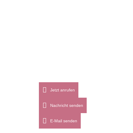
Offenheit, können unter einer
transparenten Bluse hautfarbene BHs
oder Tops getragen werden, um einen
dezenteren Look zu erzeugen. Wenn du
mutiger bist, kannst du auch einen
farbigen BH oder sogar einen Bralette...
20
Jetzt anrufen
Juli
Nachricht senden
E-Mail senden