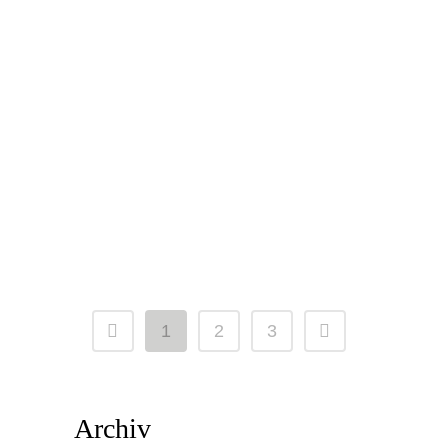
Zeit für luftige Sommerkleider. Aber was
ziehst du darüber, wenn die Sonne
untergeht oder ein laues Lüftchen weht?
Die Wahl der richtigen Jacke zum
Sommerkleid kann manchmal eine
Herausforderung sein, besonders wenn
du eine harmonische und stilsichere...
1
2
3
Archiv