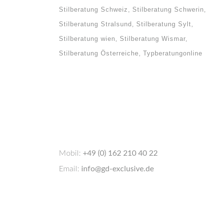
Stilberatung Schweiz
Stilberatung Schwerin
Stilberatung Stralsund
Stilberatung Sylt
Stilberatung wien
Stilberatung Wismar
Stilberatung Österreiche
Typberatungonline
u
hört
und
 du
st du
Mobil:
+49 (0) 162 210 40 22
Email:
info@gd-exclusive.de