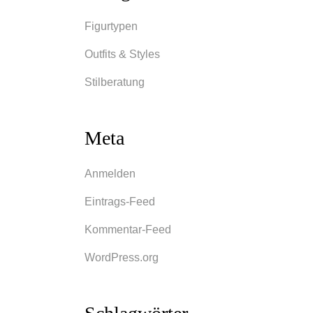
ür
Figurtypen
Outfits & Styles
Stilberatung
res,
en
Meta
eit,
, wo
Anmelden
ist es
Eintrags-Feed
Kommentar-Feed
WordPress.org