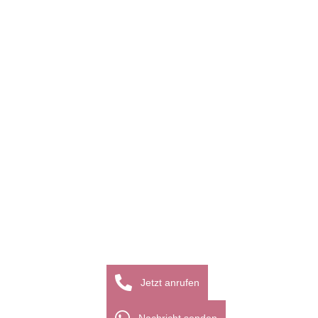
Okt.
Herbstmode – Dein persönlicher Stil mit 
Farben der Saison
Jetzt anrufen
Der Herbst, oft als "goldene Jahreszeit" bezeichnet, steht f
Veränderung und Wandel. Dieser Wandel spiegelt sich nicht