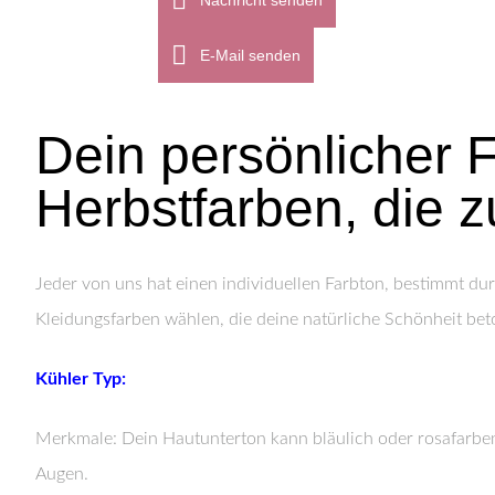
Nachricht senden
E-Mail senden
Dein persönlicher 
Herbstfarben, die z
Jeder von uns hat einen individuellen Farbton, bestimmt d
Kleidungsfarben wählen, die deine natürliche Schönheit bet
Kühler Typ:
Merkmale: Dein Hautunterton kann bläulich oder rosafarben
Augen.