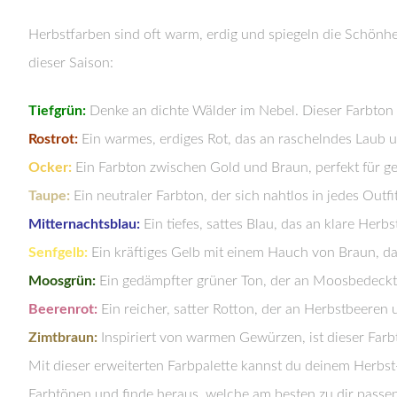
Herbstfarben sind oft warm, erdig und spiegeln die Schönhe
dieser Saison:
Tiefgrün:
Denke an dichte Wälder im Nebel. Dieser Farbton 
Rostrot:
Ein warmes, erdiges Rot, das an raschelndes Laub u
Ocker:
Ein Farbton zwischen Gold und Braun, perfekt für 
Taupe:
Ein neutraler Farbton, der sich nahtlos in jedes Outfi
Mitternachtsblau:
Ein tiefes, sattes Blau, das an klare Herbs
Senfgelb:
Ein kräftiges Gelb mit einem Hauch von Braun, d
Moosgrün:
Ein gedämpfter grüner Ton, der an Moosbedeckt
Beerenrot:
Ein reicher, satter Rotton, der an Herbstbeeren 
Zimtbraun:
Inspiriert von warmen Gewürzen, ist dieser Farb
Mit dieser erweiterten Farbpalette kannst du deinem Herbst-
Farbtönen und finde heraus, welche am besten zu dir passen