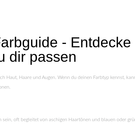
Farbguide - Entdecke 
u dir passen
urch Haut, Haare und Augen. Wenn du deinen Farbtyp kennst, kan
onen.
 sein, oft begleitet von aschigen Haartönen und blauen oder gr