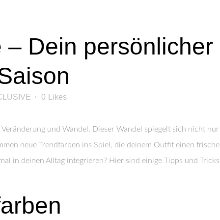
 Dein persönlicher S
 Saison
CLUSIVE
0
Likes
ür Veränderung und Wandel. Dieser Wandel spiegelt sich nicht nur
men neue Trendfarben ins Spiel, die deinem Outfit einen frisch
l in deinen Alltag integrieren? Hier sind einige Tipps und Tricks
farben