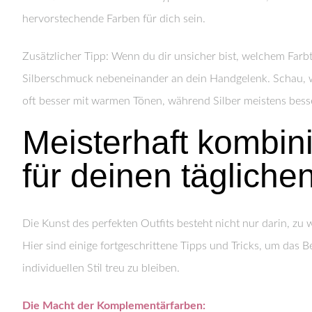
hervorstechende Farben für dich sein.
Zusätzlicher Tipp: Wenn du dir unsicher bist, welchem Farbt
Silberschmuck nebeneinander an dein Handgelenk. Schau, w
oft besser mit warmen Tönen, während Silber meistens bess
Meisterhaft kombin
für deinen tägliche
Die Kunst des perfekten Outfits besteht nicht nur darin, zu 
Hier sind einige fortgeschrittene Tipps und Tricks, um das
individuellen Stil treu zu bleiben.
Die Macht der Komplementärfarben: