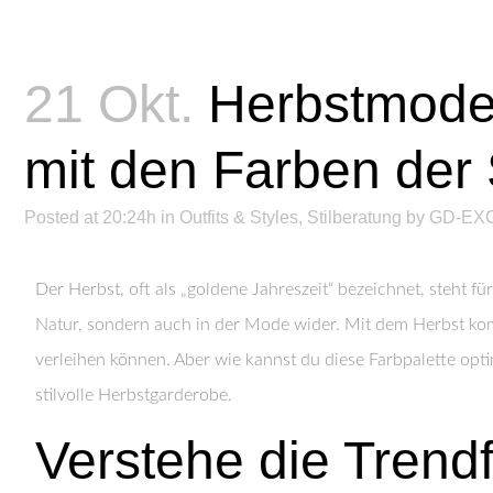
21 Okt.
Herbstmode –
mit den Farben der
Posted at 20:24h
in
Outfits & Styles
,
Stilberatung
by
GD-EX
Der Herbst, oft als „goldene Jahreszeit“ bezeichnet, steht f
Natur, sondern auch in der Mode wider. Mit dem Herbst kom
verleihen können. Aber wie kannst du diese Farbpalette optima
stilvolle Herbstgarderobe.
Verstehe die Trend