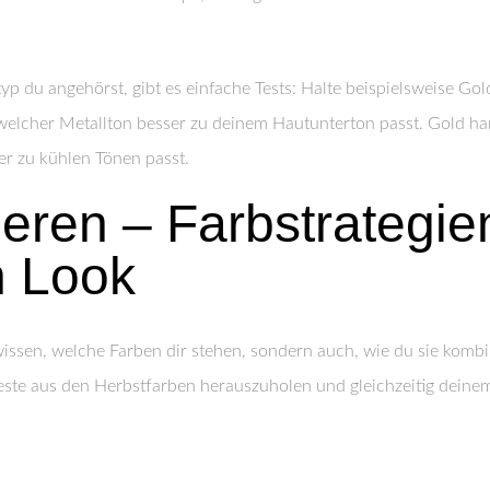
yp du angehörst, gibt es einfache Tests: Halte beispielsweise Go
elcher Metallton besser zu deinem Hautunterton passt. Gold ha
er zu kühlen Tönen passt.
ieren – Farbstrategie
n Look
wissen, welche Farben dir stehen, sondern auch, wie du sie kombi
 Beste aus den Herbstfarben herauszuholen und gleichzeitig deine