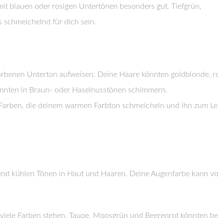
it blauen oder rosigen Untertönen besonders gut. Tiefgrün,
 schmeichelnd für dich sein.
arbenen Unterton aufweisen. Deine Haare könnten goldblonde, r
önnten in Braun- oder Haselnusstönen schimmern.
d Farben, die deinem warmen Farbton schmeicheln und ihn zum L
und kühlen Tönen in Haut und Haaren. Deine Augenfarbe kann v
dir viele Farben stehen. Taupe, Moosgrün und Beerenrot könnten b