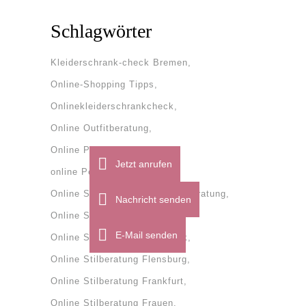
Schlagwörter
Kleiderschrank-check Bremen
Online-Shopping Tipps
Onlinekleiderschrankcheck
Online Outfitberatung
Online Personal Shopper
Jetzt anrufen
online Personal Shopping
Online Stilberatung
onlinestilberatung
Nachricht senden
Online Stilberatung Bremen
E-Mail senden
Online Stilberatung Dänemark
Online Stilberatung Flensburg
Online Stilberatung Frankfurt
Online Stilberatung Frauen