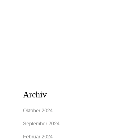
Wandel. Dieser Wandel spiegelt sich
nicht nur in der Natur, sondern auch in
der Mode wider. Mit dem Herbst
kommen neue Trendfarben ins Spiel, die
deinem Outfit einen frischen Touch
verleihen können. Aber wie...
Archiv
Oktober 2024
September 2024
Februar 2024