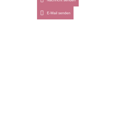
Nachricht senden
in der Natur, sondern auch in der Mode wider. Mit dem Her
E-Mail senden
kommen neue Trendfarben ins Spiel, die deinem Outfit ein
frischen Touch verleihen können. Aber wie...