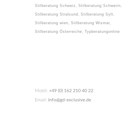
Stilberatung Schweiz
Stilberatung Schwerin
Stilberatung Stralsund
Stilberatung Sylt
Stilberatung wien
Stilberatung Wismar
Stilberatung Österreiche
Typberatungonline
u
hört
und
 du
st du
Mobil:
+49 (0) 162 210 40 22
Email:
info@gd-exclusive.de