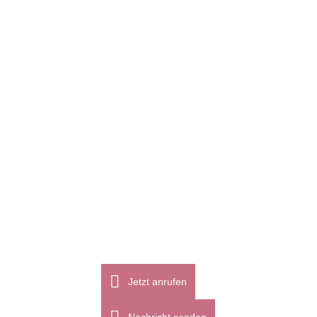
Okt.
Herbstmode – Dein persönlicher Stil mit 
Farben der Saison
Jetzt anrufen
Der Herbst, oft als "goldene Jahreszeit" bezeichnet, steht f
Veränderung und Wandel. Dieser Wandel spiegelt sich nicht