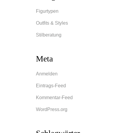
ür
Figurtypen
Outfits & Styles
Stilberatung
res,
en
Meta
eit,
, wo
Anmelden
ist es
Eintrags-Feed
Kommentar-Feed
WordPress.org