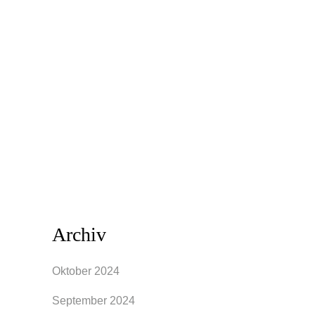
und so dem alltäglichen Rollen-
Einnehmen. Die richtige Einschätzung
des eigenen Typs ist Voraussetzung für
ein authentisches Styling. Die Definition
von Stil-Typen kann weit gefächert sein
oder auch mehrere Charakteristika
zusammenfassen, da sich viele...
Archiv
Oktober 2024
September 2024