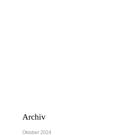
Mode kann dein Freund und Verbündeter
sein, sie kann dir Freude schenken und
dich stark machen. Durch Kleidung
können wir uns ausdrücken und sogar
selbst entdecken. Das ist aber nicht
immer ganz einfach. Es kann eine
Herausforderung darstellen, die richtige
Kleidung zu finden und sie...
Archiv
Oktober 2024