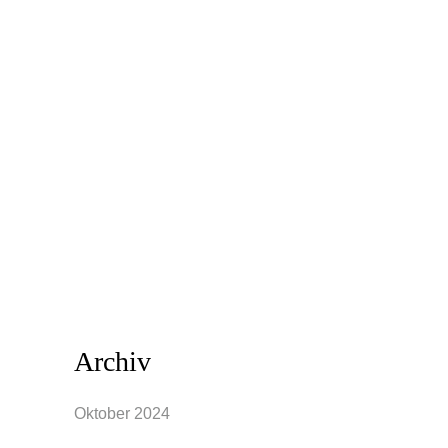
Stimmung äußerlich sichtbar machen
und so dem alltäglichen Rollen-
Einnehmen. Die richtige Einschätzung
des eigenen Typs ist Voraussetzung für
ein authentisches Styling. Die Definition
von Stil-Typen kann weit gefächert sein
oder auch mehrere Charakteristika
zusammenfassen, da sich viele...
Archiv
Oktober 2024