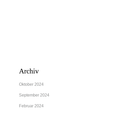
zu lassen. Ziel ist es, eine größtmögliche
Sammlung von Bildern
zusammenzustellen, mit der sich später
Muster erkennen lassen. Am besten wir
legen direkt los. Lege einen...
Archiv
Oktober 2024
September 2024
Februar 2024