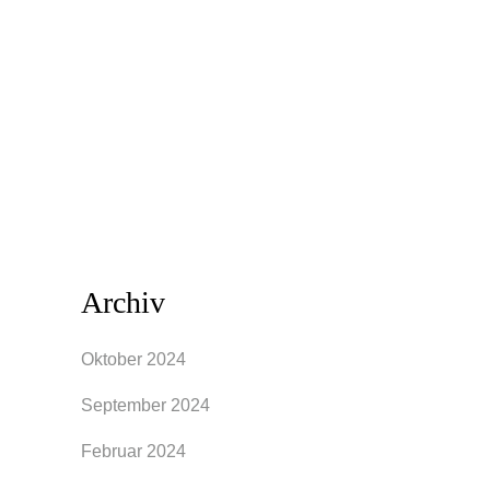
Kleid zuerst gar nichts anfangen können.
Das A-Linien-Kleid ist ein absoluter
Figurschmeichler und seit seiner
Neuerfindung des berühmten Designers
Christian Dior von...
Archiv
Oktober 2024
September 2024
Februar 2024