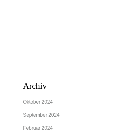
Kleid zuerst gar nichts anfangen können.
Das A-Linien-Kleid ist ein absoluter
Figurschmeichler und seit seiner
Neuerfindung des berühmten Designers
Christian Dior von...
Archiv
Oktober 2024
September 2024
Februar 2024