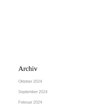
und bestens gewappnet bist. Du
arbeitest in einer großen IT-Firma, in
einer Anwaltskanzlei oder von Zuhause
aus: Eine angemessene Kleidung für
deinen Beruf ist sehr wichtig...
Archiv
Oktober 2024
September 2024
Februar 2024