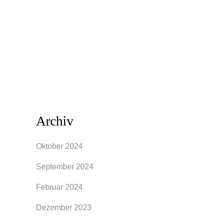
anprobierst. Aber stelle dir vor, du bist in
eine fremde Stadt gezogen, in der dich
niemand kennt. Du könntest dort von
Anfang an entscheiden, wie du...
Archiv
Oktober 2024
September 2024
Februar 2024
Dezember 2023