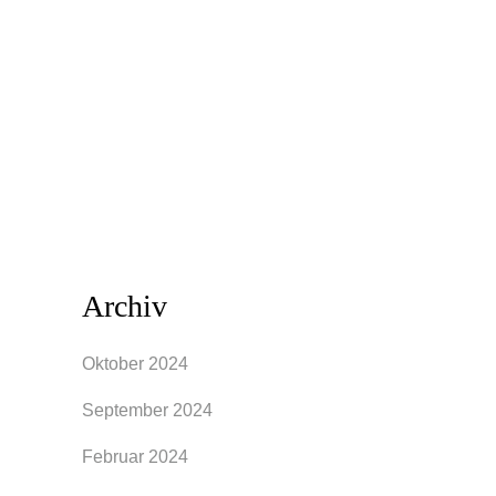
noch das ein oder andere luftige Kleid
ausgehbereit in deinem Kleiderschrank.
Doch leider hat uns der Sommer auch so
manches Mal grübeln lassen, denn das
tolle Kleid aus dem...
Archiv
Oktober 2024
September 2024
Februar 2024