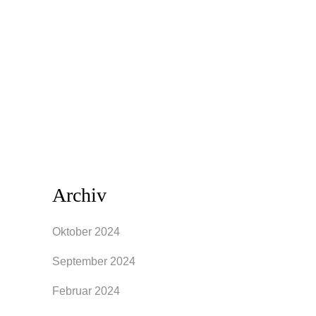
noch das ein oder andere luftige Kleid
ausgehbereit in deinem Kleiderschrank.
Doch leider hat uns der Sommer auch so
manches Mal grübeln lassen, denn das
tolle Kleid aus dem...
Archiv
Oktober 2024
September 2024
Februar 2024