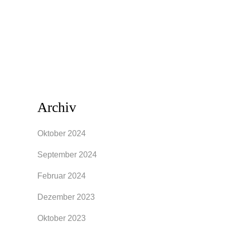
Tag zu starten. Von ausgesprochen
großer Bedeutung ist dabei, dass wir uns
wohl in unserer Kleidung...
Archiv
Oktober 2024
September 2024
Februar 2024
Dezember 2023
Oktober 2023