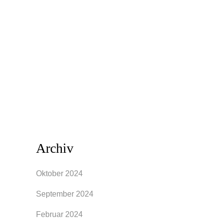
Eigentlich sollte es doch
selbstverständlich sein, Kleidungsstücke
gar nicht erst zu kaufen, wenn sie
dauernd im Kleiderschrank hängen und
nicht getragen werden. Eigentlich ist
diese Vorgehensweise...
Archiv
Oktober 2024
September 2024
Februar 2024