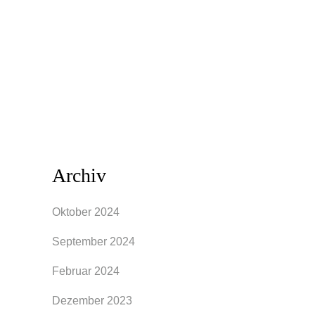
Reiseziel steht und in ein paar Tagen soll
der heiß ersehnte Urlaub beginnen. Eine
Problematik die noch kurz vor
Reisebeginn entsteht,...
Archiv
Oktober 2024
September 2024
Februar 2024
Dezember 2023