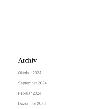
angenommen. Um den Alltag mit
Lipödemen zu meistern, bedarf es einiger
Punkte, die berücksichtigt werden
sollten. Besonders wenn es...
Archiv
Oktober 2024
September 2024
Februar 2024
Dezember 2023