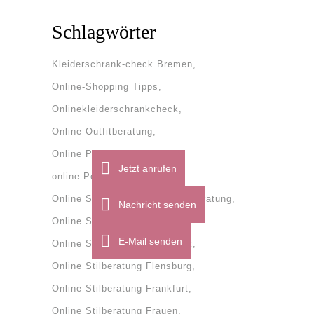
Schlagwörter
Kleiderschrank-check Bremen
Online-Shopping Tipps
Onlinekleiderschrankcheck
Online Outfitberatung
Online Personal Shopper
Jetzt anrufen
online Personal Shopping
Online Stilberatung
onlinestilberatung
Nachricht senden
Online Stilberatung Bremen
E-Mail senden
Online Stilberatung Dänemark
Online Stilberatung Flensburg
Online Stilberatung Frankfurt
Online Stilberatung Frauen