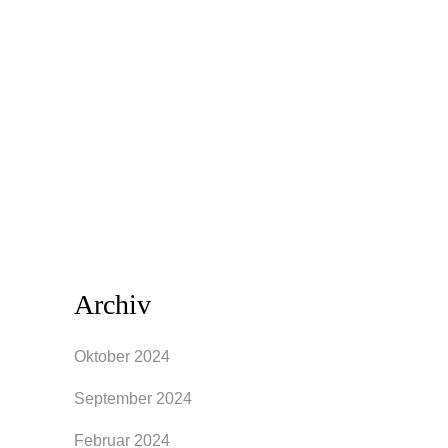
des Regenbogens kleidest, den eher
schlichten und zurückhaltenden Look
bevorzugst oder dir irgendwas
dazwischen gefällt. Welche Farben du
magst oder bevorzugst, ist sehr
ausschlaggebend. Eine...
Archiv
Oktober 2024
September 2024
Februar 2024