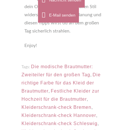
Nachricht senden
dein Outfit deinen individuellen Stil
widerspiegelt. Mit etwas Planung und
E-Mail senden
diesen Tipps wirst du an dem großen
Tag sicherlich strahlen.
Enjoy!
Die modische Brautmutter:
Tags:
Zweiteiler für den großen Tag
,
Die
richtige Farbe für das Kleid der
Brautmutter
,
Festliche Kleider zur
Hochzeit für die Brautmutter
,
Kleiderschrank-check Bremen
,
Kleiderschrank-check Hannover
,
Kleiderschrank-check Schleswig
,