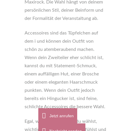
Maxirock. Die Wahl hängt von deinem
persönlichen Stil, deiner Beinform und
der Formalität der Veranstaltung ab.
Accessoires sind das Tüpfelchen auf
dem i und können dein Outfit von
schön zu atemberaubend machen.
Wenn dein Zweiteiler eher schlicht ist,
kannst du mit Statement-Schmuck,
einem auffälligen Hut, einer Brosche
oder einem eleganten Haarschmuck
punkten. Wenn dein Outfit jedoch
bereits ein Hingucker ist, sind feine,
schlichte Accessoires die bessere Wahl.
Jetzt anrufen
Egal, welchen Zweiteiler du wählst,
wichtig ist, dass du dich wohlfühlst und