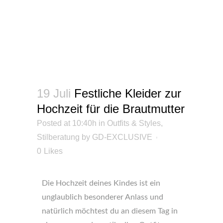
19 Juli
Festliche Kleider zur
Hochzeit für die Brautmutter
Posted at 10:40h
in
Outfits & Styles
,
Stilberatung
by
GD-EXCLUSIVE
0
Likes
Die Hochzeit deines Kindes ist ein
unglaublich besonderer Anlass und
natürlich möchtest du an diesem Tag in