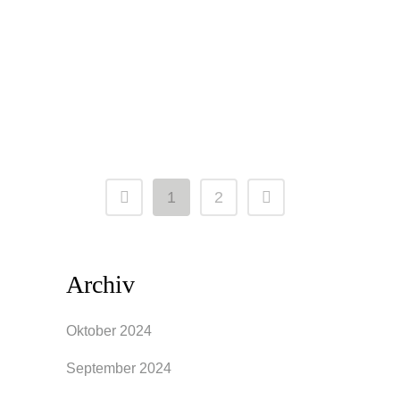
verwandelt zu werden. Durch die richtige
Kombination von Accessoires, Farben
und Texturen kannst du...
1
2
Archiv
Oktober 2024
September 2024