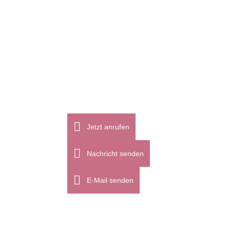
schmeichelhaft sind und die Figur
optisch schlanker wirken lassen. Aber
keine Sorge,...
18
Juli
Jetzt anrufen
Nachricht senden
E-Mail senden
Elegante Kleider für