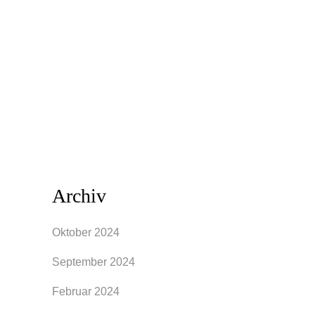
Körper, Deine Passformen. Bist Du der
A,O,X,H oder Y Typ? Du erfährst warum
die Buchstaben A, O, X, H, Y, für Dich
eine Orientierung sein können und auf
was es wirklich ankommt...
Archiv
Oktober 2024
September 2024
Februar 2024