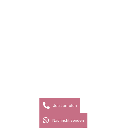
Frühlingstypen können sich diese
Extravaganz leisten – und sollten es
deshalb auch gelegentlich tun. Wer
Koralle nicht zur Grundfarbe machen
will, kann es als dominante Zweitfarbe
kombinieren oder einsetzen. Diese
Farbkombinationen harmonieren mit der
Koralle...
28
Jetzt anrufen
Feb.
Nachricht senden