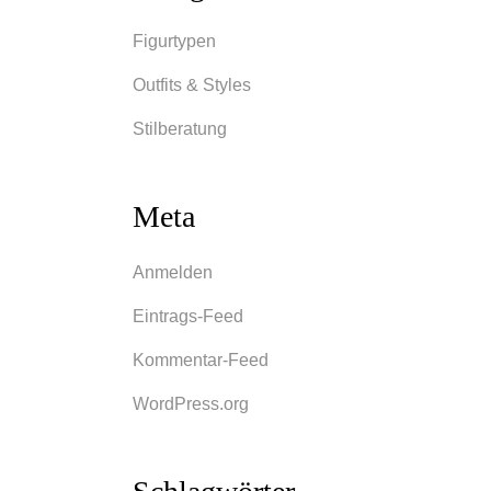
her
Figurtypen
Outfits & Styles
der
Stilberatung
urz,
g von
Meta
ionen
tien
Anmelden
Eintrags-Feed
Kommentar-Feed
WordPress.org