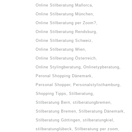
Online Stilberatung Mallorca
g. Die
Online Stilberatung München
auch
Online Stilberatung per Zoom?
..
Online Stilberatung Rendsburg
Online Stilberatung Schweiz
Online Stilberatung Wien
Online Stilberatung Österreich
Online Stylingberatung
Onlinetypberatung
Peronal Shopping Dänemark
Personal Shopper
Personalstylisthamburg
Shopping Tipps
Stilberatung
Stilberatung Bern
stilberatungbremen
Stilberatung Bremen
Stilberatung Dänemark
Stilberatung Göttingen
stilberatungkiel
stilberatunglübeck
Stilberatung per zoom