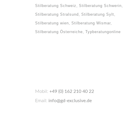
Stilberatung Schweiz
Stilberatung Schwerin
Stilberatung Stralsund
Stilberatung Sylt
Stilberatung wien
Stilberatung Wismar
Stilberatung Österreiche
Typberatungonline
e
cken,
nem
ber,
Mobil:
+49 (0) 162 210 40 22
en
Email:
info@gd-exclusive.de
nzept