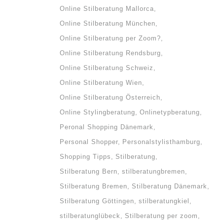
Online Stilberatung Mallorca
g. Die
Online Stilberatung München
auch
Online Stilberatung per Zoom?
..
Online Stilberatung Rendsburg
Online Stilberatung Schweiz
Online Stilberatung Wien
Online Stilberatung Österreich
Online Stylingberatung
Onlinetypberatung
Peronal Shopping Dänemark
Personal Shopper
Personalstylisthamburg
Shopping Tipps
Stilberatung
Stilberatung Bern
stilberatungbremen
Stilberatung Bremen
Stilberatung Dänemark
Stilberatung Göttingen
stilberatungkiel
stilberatunglübeck
Stilberatung per zoom