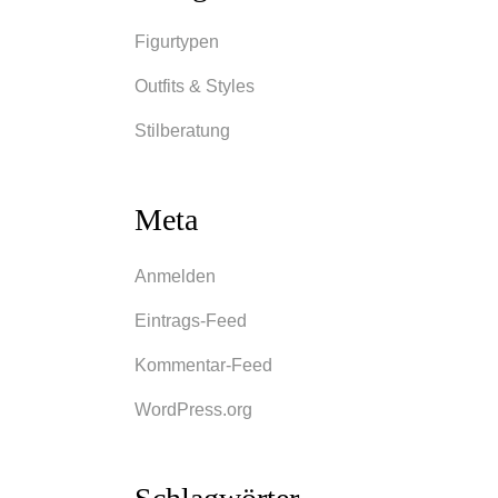
her
Figurtypen
Outfits & Styles
der
Stilberatung
urz,
g von
Meta
ionen
tien
Anmelden
Eintrags-Feed
Kommentar-Feed
WordPress.org