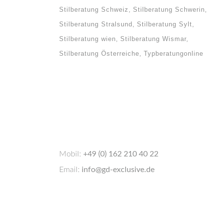
Stilberatung Schweiz
Stilberatung Schwerin
Stilberatung Stralsund
Stilberatung Sylt
Stilberatung wien
Stilberatung Wismar
Stilberatung Österreiche
Typberatungonline
e
cken,
nem
ber,
Mobil:
+49 (0) 162 210 40 22
en
Email:
info@gd-exclusive.de
nzept